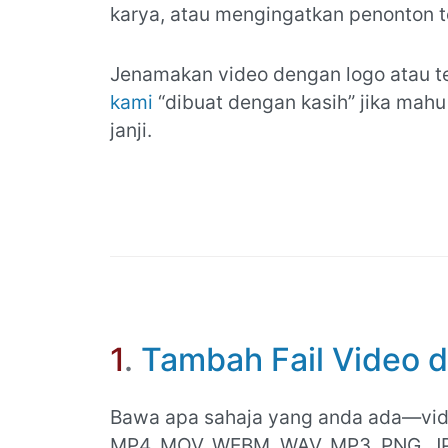
karya, atau mengingatkan penonton t
Jenamakan video dengan logo atau t
kami
“dibuat dengan kasih” jika mah
janji.
1
.
Tambah Fail Video d
Bawa apa sahaja yang anda ada—video
MP4, MOV, WEBM, WAV, MP3, PNG, JPG,