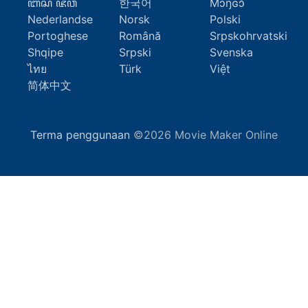
ꦧꦱ ꦗꦮ
한국어
Mɔŋɢɔ̆
Nederlandse
Norsk
Polski
Portoghese
Română
Srpskohrvatski
Shqipe
Srpski
Svenska
ไทย
Türk
Việt
简体中文
Terma penggunaan
©2026 Movie Maker Online