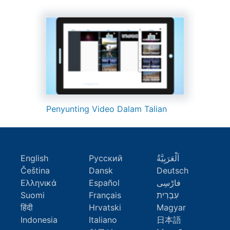
Penyunting Video Dalam Talian
English
Русский
اَلْعَرَبِيَّةُ
Čeština
Dansk
Deutsch
Ελληνικά
Español
فارْسِى
Suomi
Français
עִבְרִית
हिंदी
Hrvatski
Magyar
Indonesia
Italiano
日本語